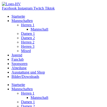
Zum
Inhalt
Facebook
Instagram
Twitch
Tiktok
wechseln
Startseite
Mannschaften
Herren 1
Mannschaft
Damen 1
Damen 2
Herren 2
Herren 3
Mixed
Jugend
Fanclub
Sponsoren
Abteilung
Ausstattung und Shop
Bilder/Downloads
Startseite
Mannschaften
Herren 1
Mannschaft
Damen 1
Damen 2