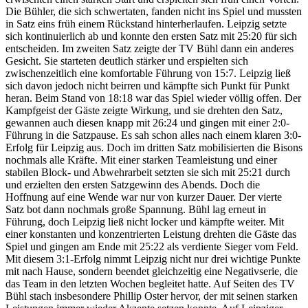
Die Bühler, die sich schwertaten, fanden nicht ins Spiel und mussten
in Satz eins früh einem Rückstand hinterherlaufen. Leipzig setzte
sich kontinuierlich ab und konnte den ersten Satz mit 25:20 für sich
entscheiden. Im zweiten Satz zeigte der TV Bühl dann ein anderes
Gesicht. Sie starteten deutlich stärker und erspielten sich
zwischenzeitlich eine komfortable Führung von 15:7. Leipzig ließ
sich davon jedoch nicht beirren und kämpfte sich Punkt für Punkt
heran. Beim Stand von 18:18 war das Spiel wieder völlig offen. Der
Kampfgeist der Gäste zeigte Wirkung, und sie drehten den Satz,
gewannen auch diesen knapp mit 26:24 und gingen mit einer 2:0-
Führung in die Satzpause. Es sah schon alles nach einem klaren 3:0-
Erfolg für Leipzig aus. Doch im dritten Satz mobilisierten die Bisons
nochmals alle Kräfte. Mit einer starken Teamleistung und einer
stabilen Block- und Abwehrarbeit setzten sie sich mit 25:21 durch
und erzielten den ersten Satzgewinn des Abends. Doch die
Hoffnung auf eine Wende war nur von kurzer Dauer. Der vierte
Satz bot dann nochmals große Spannung. Bühl lag erneut in
Führung, doch Leipzig ließ nicht locker und kämpfte weiter. Mit
einer konstanten und konzentrierten Leistung drehten die Gäste das
Spiel und gingen am Ende mit 25:22 als verdiente Sieger vom Feld.
Mit diesem 3:1-Erfolg nimmt Leipzig nicht nur drei wichtige Punkte
mit nach Hause, sondern beendet gleichzeitig eine Negativserie, die
das Team in den letzten Wochen begleitet hatte. Auf Seiten des TV
Bühl stach insbesondere Phillip Oster hervor, der mit seinen starken