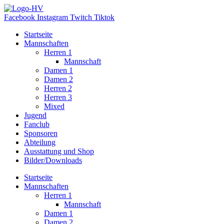
Zum
Inhalt
Facebook
Instagram
Twitch
Tiktok
wechseln
Startseite
Mannschaften
Herren 1
Mannschaft
Damen 1
Damen 2
Herren 2
Herren 3
Mixed
Jugend
Fanclub
Sponsoren
Abteilung
Ausstattung und Shop
Bilder/Downloads
Startseite
Mannschaften
Herren 1
Mannschaft
Damen 1
Damen 2