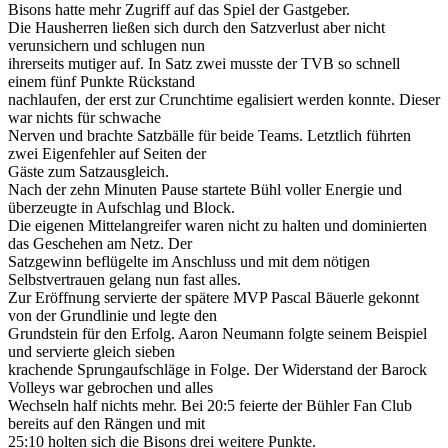
Bisons hatte mehr Zugriff auf das Spiel der Gastgeber.
Die Hausherren ließen sich durch den Satzverlust aber nicht
verunsichern und schlugen nun
ihrerseits mutiger auf. In Satz zwei musste der TVB so schnell
einem fünf Punkte Rückstand
nachlaufen, der erst zur Crunchtime egalisiert werden konnte. Dieser
war nichts für schwache
Nerven und brachte Satzbälle für beide Teams. Letztlich führten
zwei Eigenfehler auf Seiten der
Gäste zum Satzausgleich.
Nach der zehn Minuten Pause startete Bühl voller Energie und
überzeugte in Aufschlag und Block.
Die eigenen Mittelangreifer waren nicht zu halten und dominierten
das Geschehen am Netz. Der
Satzgewinn beflügelte im Anschluss und mit dem nötigen
Selbstvertrauen gelang nun fast alles.
Zur Eröffnung servierte der spätere MVP Pascal Bäuerle gekonnt
von der Grundlinie und legte den
Grundstein für den Erfolg. Aaron Neumann folgte seinem Beispiel
und servierte gleich sieben
krachende Sprungaufschläge in Folge. Der Widerstand der Barock
Volleys war gebrochen und alles
Wechseln half nichts mehr. Bei 20:5 feierte der Bühler Fan Club
bereits auf den Rängen und mit
25:10 holten sich die Bisons drei weitere Punkte.