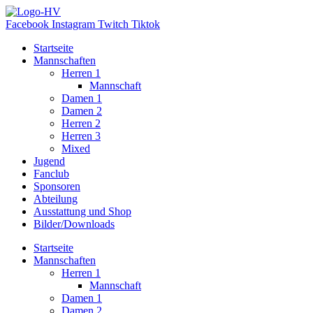
Zum
Inhalt
Facebook
Instagram
Twitch
Tiktok
wechseln
Startseite
Mannschaften
Herren 1
Mannschaft
Damen 1
Damen 2
Herren 2
Herren 3
Mixed
Jugend
Fanclub
Sponsoren
Abteilung
Ausstattung und Shop
Bilder/Downloads
Startseite
Mannschaften
Herren 1
Mannschaft
Damen 1
Damen 2